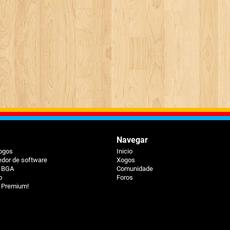
Navegar
xogos
Inicio
dor de software
Xogos
á BGA
Comunidade
o
Foros
 Premium!