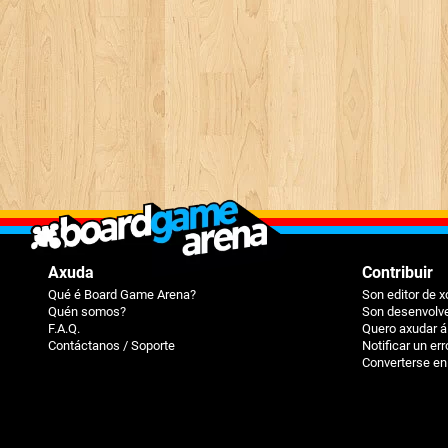
Axuda
Contribuir
Qué é Board Game Arena?
Son editor de 
Quén somos?
Son desenvolve
F.A.Q.
Quero axudar 
Contáctanos / Soporte
Notificar un err
Converterse en