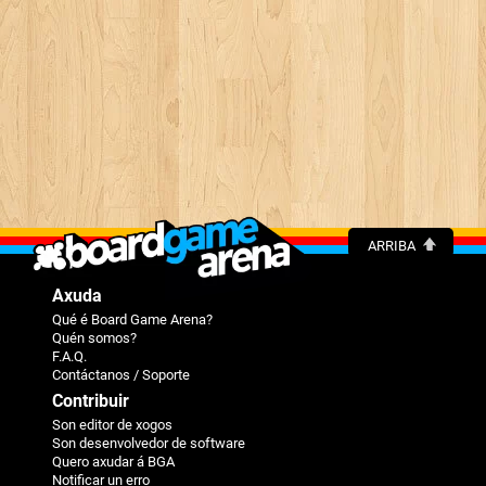
ARRIBA
Axuda
Qué é Board Game Arena?
Quén somos?
F.A.Q.
Contáctanos / Soporte
Contribuir
Son editor de xogos
Son desenvolvedor de software
Quero axudar á BGA
Notificar un erro