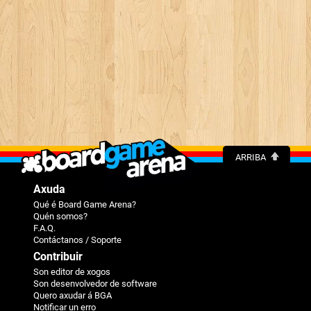
ARRIBA
Axuda
Qué é Board Game Arena?
Quén somos?
F.A.Q.
Contáctanos / Soporte
Contribuir
Son editor de xogos
Son desenvolvedor de software
Quero axudar á BGA
Notificar un erro