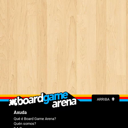
ARRIBA
Axuda
Qué é Board Game Arena?
Quén somos?