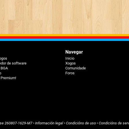
Navegar
xogos
Inicio
dor de software
Xogos
á BGA
Comunidade
o
Foros
 Premium!
ase
260807-1629-M7
•
Información legal
•
Condicións de uso
•
Condicións de ser