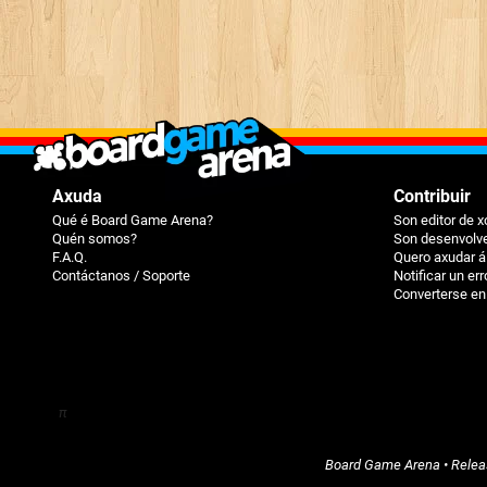
Axuda
Contribuir
Qué é Board Game Arena?
Son editor de 
Quén somos?
Son desenvolve
F.A.Q.
Quero axudar 
Contáctanos / Soporte
Notificar un err
Converterse en
π
Board Game Arena
• Rele