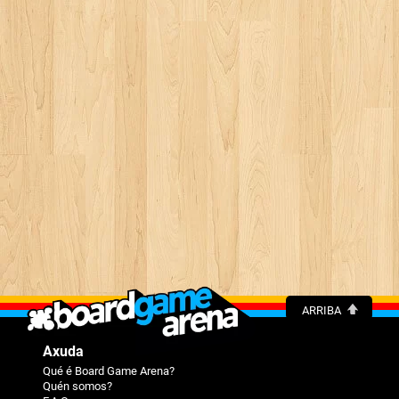
ARRIBA
Axuda
Qué é Board Game Arena?
Quén somos?