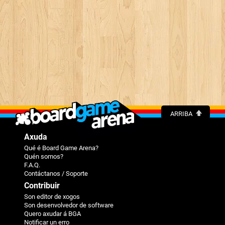
ARRIBA
Axuda
Qué é Board Game Arena?
Quén somos?
F.A.Q.
Contáctanos / Soporte
Contribuir
Son editor de xogos
Son desenvolvedor de software
Quero axudar á BGA
Notificar un erro